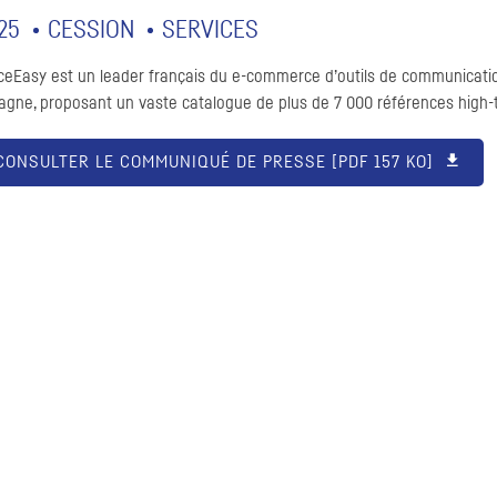
25
CESSION
SERVICES
iceEasy est un leader français du e-commerce d’outils de communicatio
agne, proposant un vaste catalogue de plus de 7 000 références high-
CONSULTER LE COMMUNIQUÉ DE PRESSE [
PDF
157 KO]