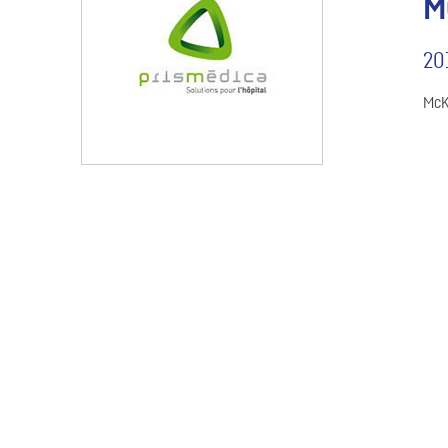
M
20
McK