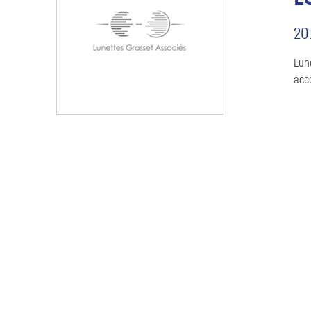
20
Lune
acc