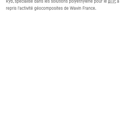
Ryb, spécialisé dans les solutions polyéthylène pour le
BTP
, a
repris l'activité géocomposites de Wavin France.