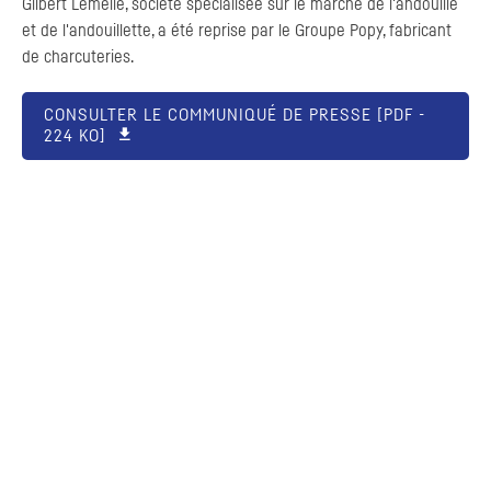
Gilbert Lemelle, société spécialisée sur le marché de l'andouille
et de l'andouillette, a été reprise par le Groupe Popy, fabricant
de charcuteries.
CONSULTER LE COMMUNIQUÉ DE PRESSE [
PDF
-
224 KO]