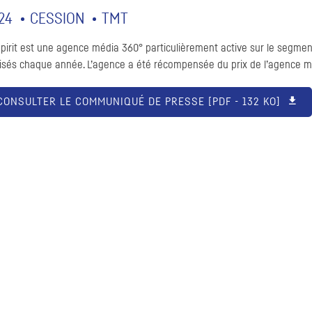
24
CESSION
TMT
pirit est une agence média 360° particulièrement active sur le segmen
lisés chaque année. L’agence a été récompensée du prix de l’agence 
CONSULTER LE COMMUNIQUÉ DE PRESSE [
PDF
- 132 KO]