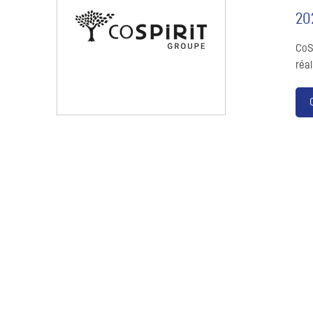
20
CoS
réa