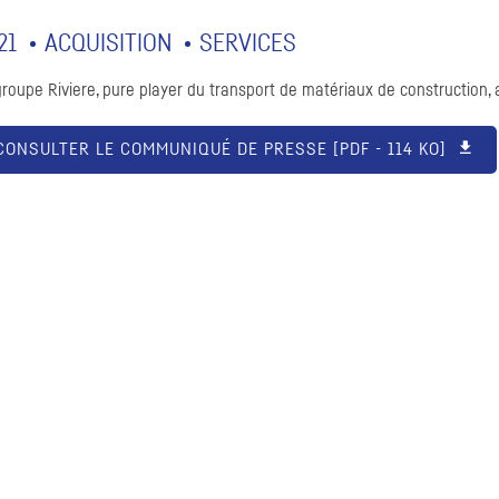
21
ACQUISITION
SERVICES
groupe Riviere,
pure player
du transport de matériaux de construction, a
CONSULTER LE COMMUNIQUÉ DE PRESSE [
PDF
- 114 KO]